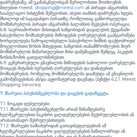
დაბრუნებაზე, ამ უკანასკნელისგან წერილობითი მოთხოვნის
მიღებით meest.
shopping@meest.com
ან პირადი ანგარიშის
სააპელაციო სისტემის მეშვეობით, ასეთი თანხის დაბრუნება ხდება
მხოლოდ იმ საგადახდო ბარათზე, რომლითაც განხორციელდა
მომხმარებლის პირადი ანგარიშის ბალანსის შევსების ოპერაცია.
6.8. საერთაშორისო მისიიდან საწყობიდან დავალების ქვეყანაში
სასაქონლო მომსახურების მიწოდების ღირებულების გაანგარიშება
ხორციელდება ჩამოყალიბებული სასაქონლო ნიშნის ფაქტობრივი/
მოცულობითი წონის მიხედვით, საწყობის თანამშრომლების მიერ
მომხმარებლის მიმართულებით მისი დამუშავების შემდეგ, პაკეტის
წონის/ზომის გათვალისწინებით.
6.9. გენერირებული გზავნილის მიწოდების საბოლოო ღირებულება
მოიცავს მიტანის სერვისის ღირებულებას და დამატებით
მომსახურებას, რომელიც მომხმარებელმა დააზუსტა ამ გზავნილის
გამომუშავებისას ან/და ავტომატურად დაემატა (პუნქტი 6.2.1. Meest
Shopping Services).
7. მხარეთა პასუხისმგებლობა და დავების გადაწყვეტა.
7.1. ზოგადი დებულებები.
7.1.1. მხარეები პასუხისმგებელნი არიან წინამდებარე
ხელშეკრულებით ნაკისრი ვალდებულებების შეუსრულებლობის ან
არასათანადო შესრულებისთვის.
7.1.2. მხარეები სამსახურიდან გათავისუფლდებიან ამ
ხელშეკრულებით ნაკისრი ვალდებულებების ნაწილობრივი ან
სრული შეუსრულებლობის გამო, თუ ეს წარუმატებლობა