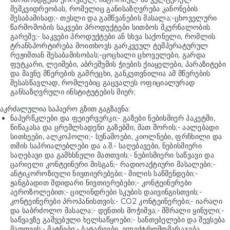
მემკვიდრეობას, რომელიც განისაზღვრება კანონების
შესაბამისად;- თესლი და გამწვანების მასალა;-ცხოველური
წარმოშობის საკვები პროდუქტები სითბოს მკურნალობის
გარეშე;- საკვები პროდუქტები ან სხვა საქონელი, რომლის
ტრანსპორტირება მოითხოვს გარკვეულ ტემპერატურულ
რეჟიმთან შესაბამისობას;-ცოცხალი ცხოველები, გარდა
ფუტკარი, ლეიშები, აბრეშუმის ჭიების ქიაყელები, პარაზიტები
და მავნე მწერების გამრეცხი, განკუთვნილია ამ მწერების
შესასწავლად, რომლებიც გაცვალეს ოფიციალურად
განსაზღვრული ინსტიტუტების მიერ;
აკრძალულია საჰაერო გზით გაგზავნა:
ნაპერწკლები და ფეიერვერკი;- გაზები ნებისმიერ პაკეტში,
წიწაკასა და ცრემლსადენი გაზებში, მათ შორის;- აალებადი
სითხეები, ალკოჰოლი;- სუნამოები, კიოლნები, ფრჩხილი და
თმის საპრიალებლები და ა.შ.- საღებავები, ნებისმიერი
საღებავი და გამხსნელი მათთვის;- ნებისმიერი საწვავი და
ცარიელი კონტეინერი მისგან;- რადიოაქტიური მასალები;-
ანტიკოროზიული ნივთიერებები;- მილის საწმენდები;-
ჟანგბადით მდიდარი ნივთიერებები;- კონტეინერები
აეროზოლებით;- ცილინდრები სკუბის დაივინგისთვის;-
კონტეინერები პროპანისთვის;- CO2 კონტეინერები;- იარაღი
და საბრძოლო მასალა;- დენთის მოჭიმვა;- მშრალი ყინული;-
საწვავზე გაშვებული ხელსაწყოები;- სანთებელები და შევსება
მათთვის;- მატჩები;- ბატარეები, ელექტრომომარაგება,